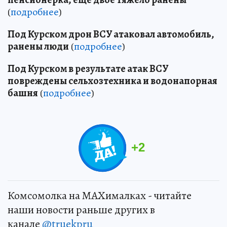
(
подробнее
)
Под Курском дрон ВСУ атаковал автомобиль,
ранены люди
(
подробнее
)
Под Курском в результате атак ВСУ
повреждены сельхозтехника и водонапорная
башня
(
подробнее
)
+
2
Комсомолка на MAXималках - читайте
наши новости раньше других в
канале
@truekpru