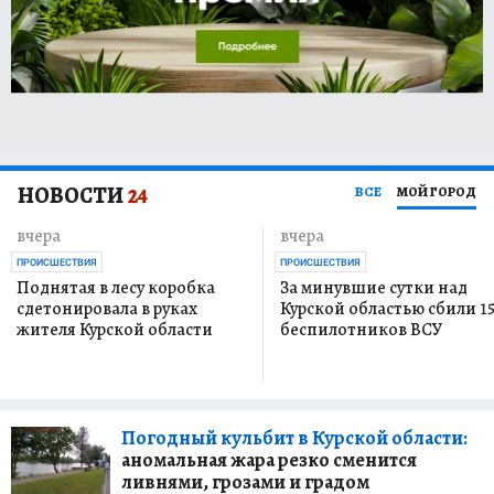
НОВОСТИ
24
ВСЕ
МОЙ ГОРОД
вчера
вчера
ПРОИСШЕСТВИЯ
ПРОИСШЕСТВИЯ
Поднятая в лесу коробка
За минувшие сутки над
сдетонировала в руках
Курской областью сбили 1
жителя Курской области
беспилотников ВСУ
Погодный кульбит в Курской области:
аномальная жара резко сменится
ливнями, грозами и градом