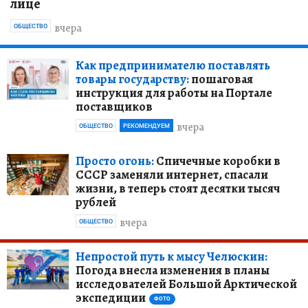
лице
вчера
ОБЩЕСТВО
Как предпринимателю поставлять
товары государству:
пошаговая
инструкция для работы на Портале
поставщиков
вчера
ОБЩЕСТВО
РЕКОМЕНДУЕМ
Просто огонь:
Спичечные коробки в
СССР заменяли интернет, спасали
жизни, в теперь стоят десятки тысяч
рублей
вчера
ОБЩЕСТВО
Непростой путь к мысу Челюскин:
Погода внесла изменения в планы
исследователей Большой Арктической
экспедиции
ФОТО