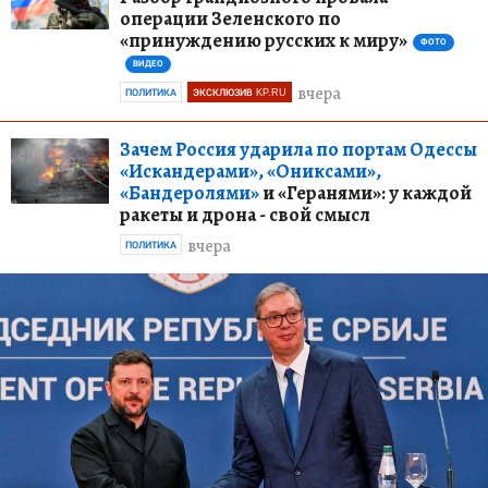
операции Зеленского по
«принуждению русских к миру»
ФОТО
ВИДЕО
вчера
ПОЛИТИКА
ЭКСКЛЮЗИВ KP.RU
Зачем Россия ударила по портам Одессы
«Искандерами», «Ониксами»,
«Бандеролями»
и «Геранями»: у каждой
ракеты и дрона - свой смысл
вчера
ПОЛИТИКА