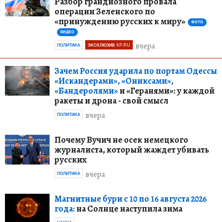
Разбор грандиозного провала
операции Зеленского по
«принуждению русских к миру»
ФОТО
ВИДЕО
вчера
ПОЛИТИКА
ЭКСКЛЮЗИВ KP.RU
Зачем Россия ударила по портам Одессы
«Искандерами», «Ониксами»,
«Бандеролями»
и «Геранями»: у каждой
ракеты и дрона - свой смысл
вчера
ПОЛИТИКА
Почему Вучич не осек немецкого
журналиста, который жаждет убивать
русских
вчера
ПОЛИТИКА
Магнитные бури с 10 по 16 августа 2026
года:
на Солнце наступила зима