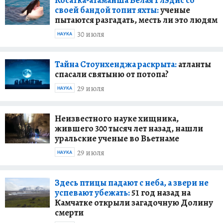
своей бандой топит яхты:
ученые
пытаются разгадать, месть ли это людям
30 июля
НАУКА
Тайна Стоунхенджа раскрыта:
атланты
спасали святыню от потопа?
29 июля
НАУКА
Неизвестного науке хищника,
жившего 300 тысяч лет назад, нашли
уральские ученые во Вьетнаме
29 июля
НАУКА
Здесь птицы падают с неба, а звери не
успевают убежать:
51 год назад на
Камчатке открыли загадочную Долину
смерти