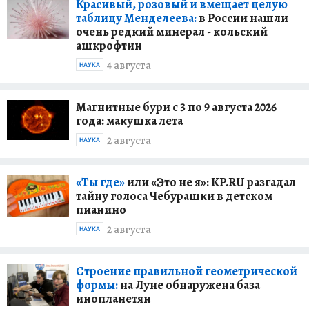
Красивый, розовый и вмещает целую
таблицу Менделеева:
в России нашли
очень редкий минерал - кольский
ашкрофтин
4 августа
НАУКА
Магнитные бури с 3 по 9 августа 2026
года: макушка лета
2 августа
НАУКА
«Ты где»
или «Это не я»: KP.RU разгадал
тайну голоса Чебурашки в детском
пианино
2 августа
НАУКА
Строение правильной геометрической
формы:
на Луне обнаружена база
инопланетян