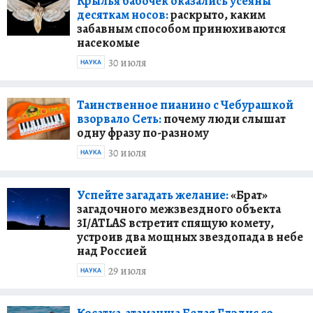
Крылья бабочек оказались усеяны
десяткам носов:
раскрыто, каким
забавным способом принюхиваются
насекомые
30 июля
НАУКА
Таинственное пианино с Чебурашкой
взорвало Сеть:
почему люди слышат
одну фразу по-разному
30 июля
НАУКА
Успейте загадать желание:
«Брат»
загадочного межзвездного объекта
3I/ATLAS встретит спящую комету,
устроив два мощных звездопада в небе
над Россией
29 июля
НАУКА
Косатка-атаманша Белая Глэдис со