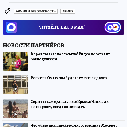
АРМИЯ И БЕЗОПАСНОСТЬ
АРМИЯ
ЧИТАЙТЕ НАС В МАХ!
Королева вагона отожгла! Видео не оставит
равнодушным
Ролик из Омска: вы будете смеяться долго
Скрытая камера на пляже Крыма: Что люди
вытворяют, когда их не видят...
Что стало причиной громкого взрыва в Москве 7