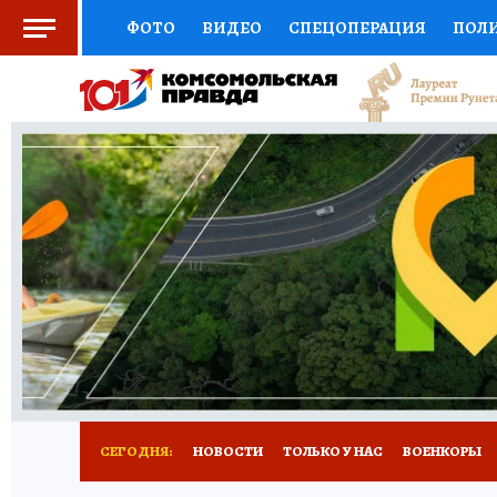
ФОТО
ВИДЕО
СПЕЦОПЕРАЦИЯ
ПОЛ
СОЦПОДДЕРЖКА
НАУКА
СПОРТ
КО
ВЫБОР ЭКСПЕРТОВ
ДОКТОР
ФИНАНС
КНИЖНАЯ ПОЛКА
ПРОГНОЗЫ НА СПОРТ
ПРЕСС-ЦЕНТР
НЕДВИЖИМОСТЬ
ТЕЛЕ
РАДИО КП
РЕКЛАМА
ТЕСТЫ
НОВОЕ 
СЕГОДНЯ:
НОВОСТИ
ТОЛЬКО У НАС
ВОЕНКОРЫ