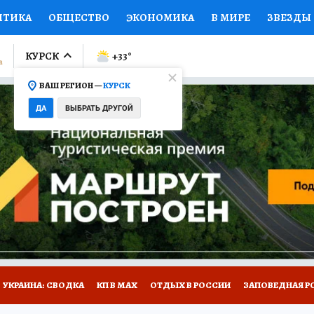
ИТИКА
ОБЩЕСТВО
ЭКОНОМИКА
В МИРЕ
ЗВЕЗДЫ
ЛУМНИСТЫ
ПРОИСШЕСТВИЯ
НАЦИОНАЛЬНЫЕ ПРОЕК
КУРСК
+33
°
ВАШ РЕГИОН —
КУРСК
Ы
ОТКРЫВАЕМ МИР
Я ЗНАЮ
СЕМЬЯ
ЖЕНСКИЕ СЕ
ДА
ВЫБРАТЬ ДРУГОЙ
ПРОМОКОДЫ
СЕРИАЛЫ
СПЕЦПРОЕКТЫ
ДЕФИЦИТ
ВИЗОР
КОЛЛЕКЦИИ
КОНКУРСЫ
РАБОТА У НАС
ГИ
НА САЙТЕ
УКРАИНА: СВОДКА
КП В МАХ
ОТДЫХ В РОССИИ
ЗАПОВЕДНАЯ Р