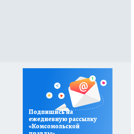
Подпишись на
ежедневную рассылку
«Комсомольской
правды»