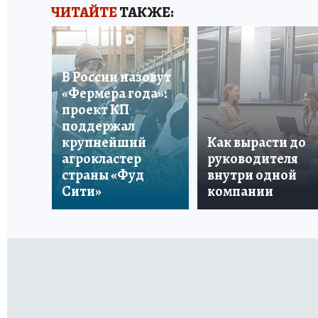
ЧИТАЙТЕ
ТАКЖЕ:
В России назовут
«Фермера года»:
проект КП
поддержал
крупнейший
Как вырасти до
агрокластер
руководителя
страны «Фуд
внутри одной
Сити»
компании