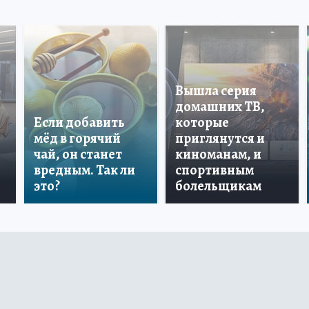
Вышла серия
домашних ТВ,
Если добавить
которые
мёд в горячий
приглянутся и
чай, он станет
киноманам, и
вредным. Так ли
спортивным
это?
болельщикам