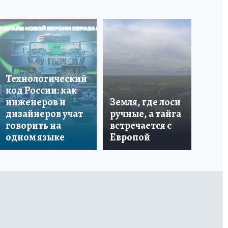
Что
бо
Технологический
со
код России: как
ан
инженеров и
Земля, где лоси
по
дизайнеров учат
ручные, а тайга
ин
говорить на
встречается с
пе
одном языке
Европой
ма