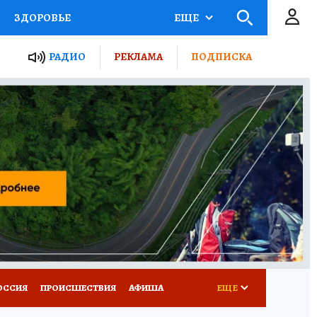
ЗДОРОВЬЕ
ЕЩЕ
ТЫ РОССИИ
РАДИО
РЕКЛАМА
ПОДПИСКА
КРЕТЫ
ПУТЕВОДИТЕЛЬ
 ЖЕЛЕЗА
ТУРИЗМ
Д ПОТРЕБИТЕЛЯ
ВСЕ О КП
ОССИЯ
ПРОИСШЕСТВИЯ
АФИША
ЕЩЕ