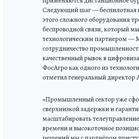
применяются дистанционное бур
Следующий шаг — беспилотная к
этого сложного оборудования тр
беспроводной связи, который м
технологическим партнером — М
сотрудничество промышленности
качественный рывок в цифровиза
ФосАгро как одного из технолог
отметил генеральный директор 
«Промышленный сектор уже сфор
сверхнизкой задержки и гарант
масштабировать телеуправление
времени и высокоточное позици
решений мы с партнёром присту