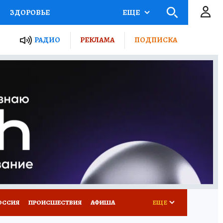
ЗДОРОВЬЕ
ЕЩЕ
ТЫ РОССИИ
РАДИО
РЕКЛАМА
ПОДПИСКА
КРЕТЫ
ПУТЕВОДИТЕЛЬ
 ЖЕЛЕЗА
ТУРИЗМ
Д ПОТРЕБИТЕЛЯ
ВСЕ О КП
ОССИЯ
ПРОИСШЕСТВИЯ
АФИША
ЕЩЕ