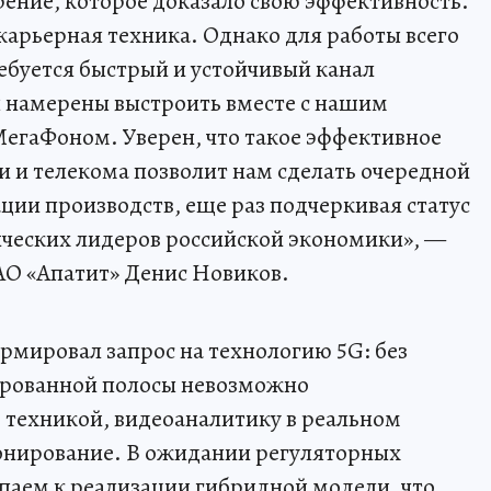
ение, которое доказало свою эффективность.
арьерная техника. Однако для работы всего
ебуется быстрый и устойчивый канал
ы намерены выстроить вместе с нашим
егаФоном. Уверен, что такое эффективное
 и телекома позволит нам сделать очередной
ции производств, еще раз подчеркивая статус
ических лидеров российской экономики», —
АО «Апатит» Денис Новиков.
мировал запрос на технологию 5G: без
ированной полосы невозможно
 техникой, видеоаналитику в реальном
онирование. В ожидании регуляторных
паем к реализации гибридной модели, что