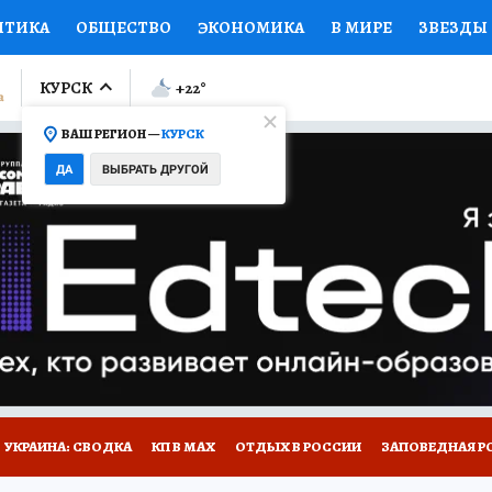
ИТИКА
ОБЩЕСТВО
ЭКОНОМИКА
В МИРЕ
ЗВЕЗДЫ
ЛУМНИСТЫ
ПРОИСШЕСТВИЯ
НАЦИОНАЛЬНЫЕ ПРОЕК
КУРСК
+22
°
ВАШ РЕГИОН —
КУРСК
Ы
ОТКРЫВАЕМ МИР
Я ЗНАЮ
СЕМЬЯ
ЖЕНСКИЕ СЕ
ДА
ВЫБРАТЬ ДРУГОЙ
ПРОМОКОДЫ
СЕРИАЛЫ
СПЕЦПРОЕКТЫ
ДЕФИЦИТ
ВИЗОР
КОЛЛЕКЦИИ
КОНКУРСЫ
РАБОТА У НАС
ГИ
НА САЙТЕ
УКРАИНА: СВОДКА
КП В МАХ
ОТДЫХ В РОССИИ
ЗАПОВЕДНАЯ Р