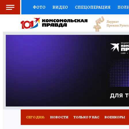
ФОТО
ВИДЕО
СПЕЦОПЕРАЦИЯ
ПОЛ
СОЦПОДДЕРЖКА
НАУКА
СПОРТ
КО
ВЫБОР ЭКСПЕРТОВ
ДОКТОР
ФИНАНС
КНИЖНАЯ ПОЛКА
ПРОГНОЗЫ НА СПОРТ
ПРЕСС-ЦЕНТР
НЕДВИЖИМОСТЬ
ТЕЛЕ
РАДИО КП
РЕКЛАМА
ТЕСТЫ
НОВОЕ 
СЕГОДНЯ:
НОВОСТИ
ТОЛЬКО У НАС
ВОЕНКОРЫ