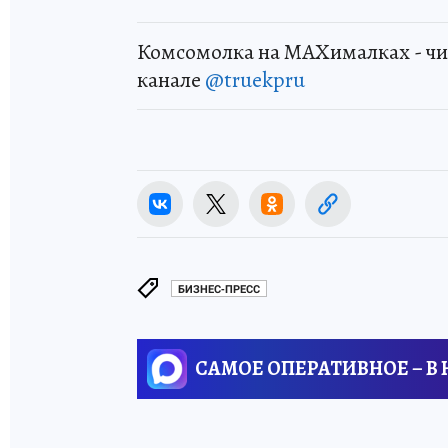
Комсомолка на MAXималках - чи
канале
@truekpru
БИЗНЕС-ПРЕСС
САМОЕ ОПЕРАТИВНОЕ – В