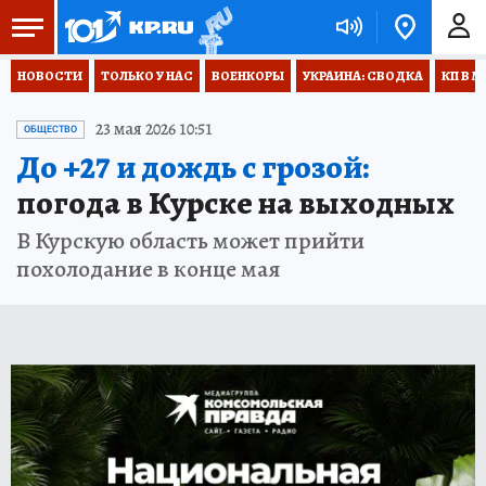
НОВОСТИ
ТОЛЬКО У НАС
ВОЕНКОРЫ
УКРАИНА: СВОДКА
КП В М
23 мая 2026 10:51
ОБЩЕСТВО
До +27 и дождь с грозой:
погода в Курске на выходных
В Курскую область может прийти
похолодание в конце мая