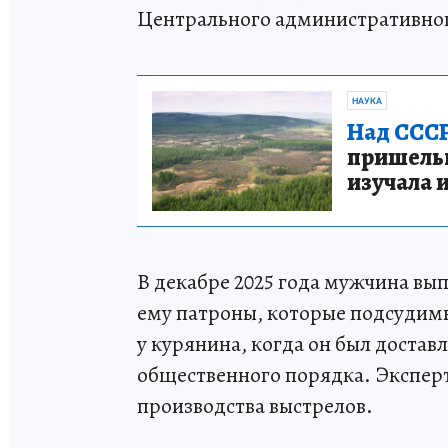
Центрального административного
НАУКА
Над СССР
пришельце
изучала 
В декабре 2025 года мужчина вып
ему патроны, которые подсудимы
у курянина, когда он был достав
общественного порядка. Эксперт
производства выстрелов.