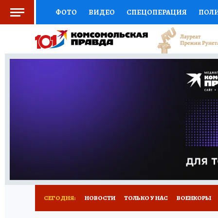
ФОТО
ВИДЕО
СПЕЦОПЕРАЦИЯ
ПОЛ
СОЦПОДДЕРЖКА
НАУКА
СПОРТ
КО
ВЫБОР ЭКСПЕРТОВ
ДОКТОР
ФИНАНС
КНИЖНАЯ ПОЛКА
ПРОГНОЗЫ НА СПОРТ
ПРЕСС-ЦЕНТР
НЕДВИЖИМОСТЬ
ТЕЛЕ
РАДИО КП
РЕКЛАМА
ТЕСТЫ
НОВОЕ 
СЕГОДНЯ:
НОВОСТИ
ТОЛЬКО У НАС
ВОЕНКОРЫ