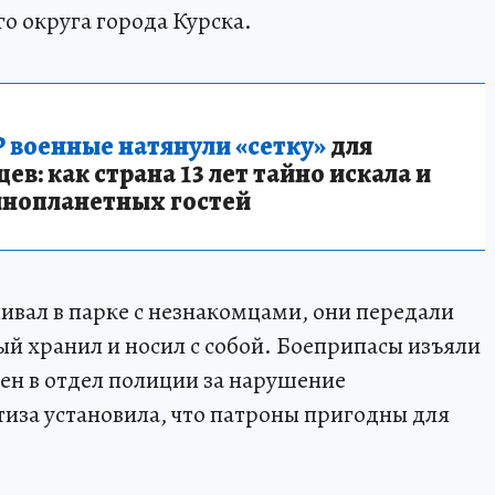
 округа города Курска.
 военные натянули «сетку»
для
в: как страна 13 лет тайно искала и
инопланетных гостей
ивал в парке с незнакомцами, они передали
й хранил и носил с собой. Боеприпасы изъяли
лен в отдел полиции за нарушение
иза установила, что патроны пригодны для