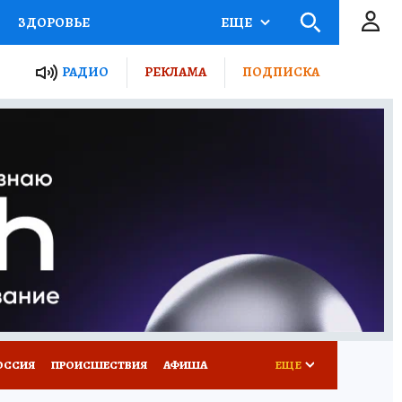
ЗДОРОВЬЕ
ЕЩЕ
ТЫ РОССИИ
РАДИО
РЕКЛАМА
ПОДПИСКА
КРЕТЫ
ПУТЕВОДИТЕЛЬ
 ЖЕЛЕЗА
ТУРИЗМ
Д ПОТРЕБИТЕЛЯ
ВСЕ О КП
ОССИЯ
ПРОИСШЕСТВИЯ
АФИША
ЕЩЕ