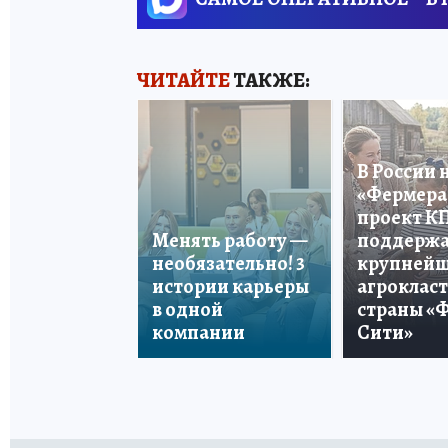
ЧИТАЙТЕ
ТАКЖЕ:
В России 
«Фермера 
проект К
Менять работу —
поддерж
необязательно! 3
крупней
истории карьеры
агроклас
в одной
страны «
компании
Сити»