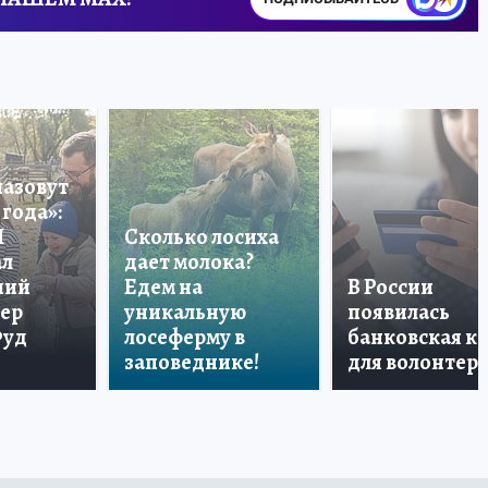
назовут
года»:
П
Сколько лосиха
ал
дает молока?
ший
Едем на
В России
тер
уникальную
появилась
Фуд
лосеферму в
банковская к
заповеднике!
для волонтер