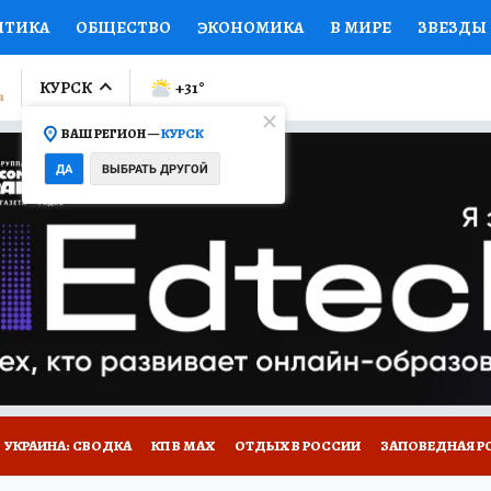
ИТИКА
ОБЩЕСТВО
ЭКОНОМИКА
В МИРЕ
ЗВЕЗДЫ
ЛУМНИСТЫ
ПРОИСШЕСТВИЯ
НАЦИОНАЛЬНЫЕ ПРОЕК
КУРСК
+31
°
ВАШ РЕГИОН —
КУРСК
Ы
ОТКРЫВАЕМ МИР
Я ЗНАЮ
СЕМЬЯ
ЖЕНСКИЕ СЕ
ДА
ВЫБРАТЬ ДРУГОЙ
ПРОМОКОДЫ
СЕРИАЛЫ
СПЕЦПРОЕКТЫ
ДЕФИЦИТ
ВИЗОР
КОЛЛЕКЦИИ
КОНКУРСЫ
РАБОТА У НАС
ГИ
НА САЙТЕ
УКРАИНА: СВОДКА
КП В МАХ
ОТДЫХ В РОССИИ
ЗАПОВЕДНАЯ Р