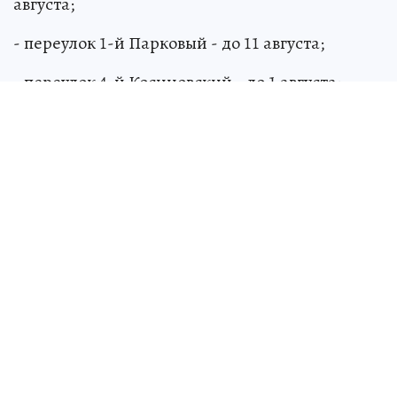
августа;
- переулок 1-й Парковый - до 11 августа;
- переулок 4-й Косиновский - до 1 августа;
- улица Фабричная - до 11 июля;
- улица Малых - до 1 сентября;
- улица Куйбышева - 1 августа - 11 сентября;
- улицы Кавказская и Пучковка - до 1 августа;