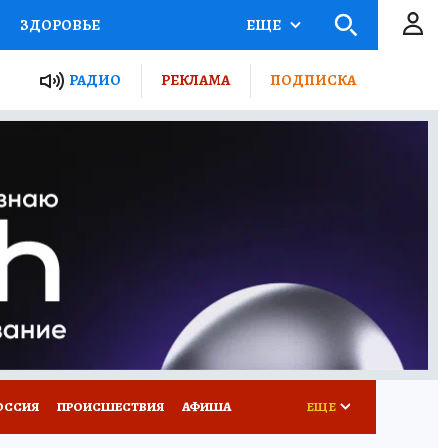
ЗДОРОВЬЕ
ЕЩЕ
ТЫ РОССИИ
РАДИО
РЕКЛАМА
ПОДПИСКА
КРЕТЫ
ПУТЕВОДИТЕЛЬ
 ЖЕЛЕЗА
ТУРИЗМ
Д ПОТРЕБИТЕЛЯ
ВСЕ О КП
ОССИЯ
ПРОИСШЕСТВИЯ
АФИША
ЕЩЕ