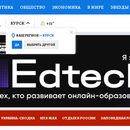
ИТИКА
ОБЩЕСТВО
ЭКОНОМИКА
В МИРЕ
ЗВЕЗДЫ
ЛУМНИСТЫ
ПРОИСШЕСТВИЯ
НАЦИОНАЛЬНЫЕ ПРОЕК
КУРСК
+31
°
ВАШ РЕГИОН —
КУРСК
Ы
ОТКРЫВАЕМ МИР
Я ЗНАЮ
СЕМЬЯ
ЖЕНСКИЕ СЕ
ДА
ВЫБРАТЬ ДРУГОЙ
ПРОМОКОДЫ
СЕРИАЛЫ
СПЕЦПРОЕКТЫ
ДЕФИЦИТ
ВИЗОР
КОЛЛЕКЦИИ
КОНКУРСЫ
РАБОТА У НАС
ГИ
НА САЙТЕ
УКРАИНА: СВОДКА
КП В МАХ
ОТДЫХ В РОССИИ
ЗАПОВЕДНАЯ Р