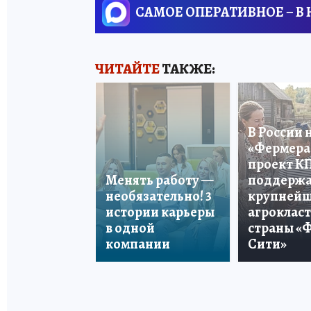
САМОЕ ОПЕРАТИВНОЕ – В
ЧИТАЙТЕ
ТАКЖЕ:
В России 
«Фермера 
проект К
Менять работу —
поддерж
необязательно! 3
крупней
истории карьеры
агроклас
в одной
страны «
компании
Сити»