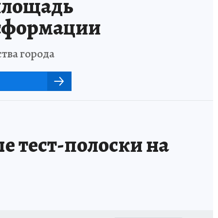
площадь
нсформации
тва города
е тест-полоски на