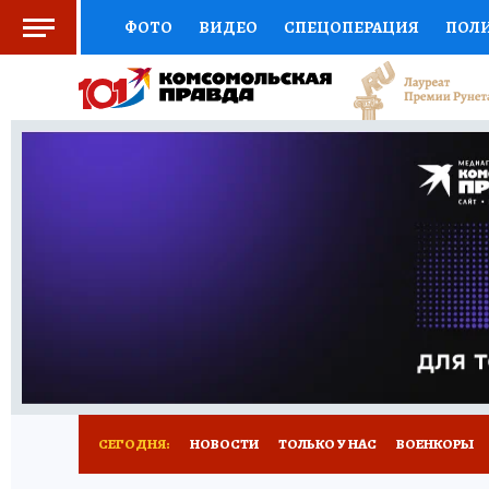
ФОТО
ВИДЕО
СПЕЦОПЕРАЦИЯ
ПОЛ
СОЦПОДДЕРЖКА
НАУКА
СПОРТ
КО
ВЫБОР ЭКСПЕРТОВ
ДОКТОР
ФИНАНС
КНИЖНАЯ ПОЛКА
ПРОГНОЗЫ НА СПОРТ
ПРЕСС-ЦЕНТР
НЕДВИЖИМОСТЬ
ТЕЛЕ
РАДИО КП
РЕКЛАМА
ТЕСТЫ
НОВОЕ 
СЕГОДНЯ:
НОВОСТИ
ТОЛЬКО У НАС
ВОЕНКОРЫ