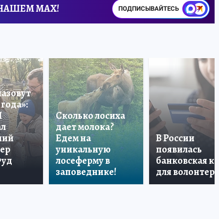
 НАШЕМ MAX!
ПОДПИСЫВАЙТЕСЬ
назовут
года»:
П
Сколько лосиха
ал
дает молока?
ший
Едем на
В России
тер
уникальную
появилась
Фуд
лосеферму в
банковская к
заповеднике!
для волонтер