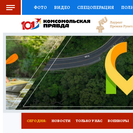
ФОТО
ВИДЕО
СПЕЦОПЕРАЦИЯ
ПОЛ
СОЦПОДДЕРЖКА
НАУКА
СПОРТ
КО
ВЫБОР ЭКСПЕРТОВ
ДОКТОР
ФИНАНС
КНИЖНАЯ ПОЛКА
ПРОГНОЗЫ НА СПОРТ
ПРЕСС-ЦЕНТР
НЕДВИЖИМОСТЬ
ТЕЛЕ
РАДИО КП
РЕКЛАМА
ТЕСТЫ
НОВОЕ 
СЕГОДНЯ:
НОВОСТИ
ТОЛЬКО У НАС
ВОЕНКОРЫ