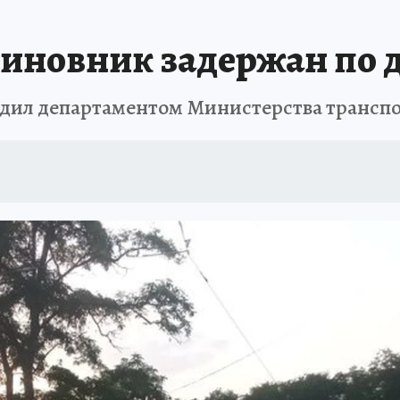
новник задержан по де
одил департаментом Министерства транспо