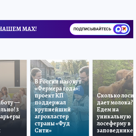
 НАШЕМ MAX!
ПОДПИСЫВАЙТЕСЬ
В России назовут
«Фермера года»:
проект КП
Сколько лоси
аботу —
поддержал
дает молока?
льно! 3
крупнейший
Едем на
карьеры
агрокластер
уникальную
страны «Фуд
лосеферму в
и
Сити»
заповеднике!