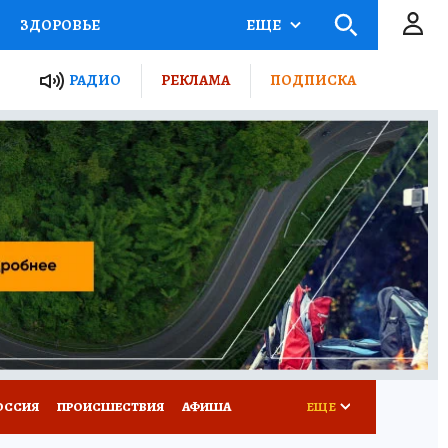
ЗДОРОВЬЕ
ЕЩЕ
ТЫ РОССИИ
РАДИО
РЕКЛАМА
ПОДПИСКА
КРЕТЫ
ПУТЕВОДИТЕЛЬ
 ЖЕЛЕЗА
ТУРИЗМ
Д ПОТРЕБИТЕЛЯ
ВСЕ О КП
ОССИЯ
ПРОИСШЕСТВИЯ
АФИША
ЕЩЕ