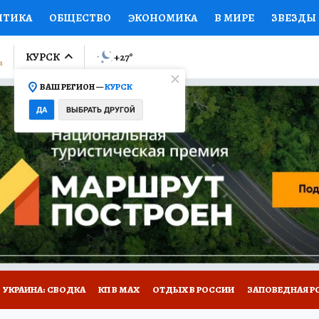
ИТИКА
ОБЩЕСТВО
ЭКОНОМИКА
В МИРЕ
ЗВЕЗДЫ
ЛУМНИСТЫ
ПРОИСШЕСТВИЯ
НАЦИОНАЛЬНЫЕ ПРОЕК
КУРСК
+27
°
ВАШ РЕГИОН —
КУРСК
Ы
ОТКРЫВАЕМ МИР
Я ЗНАЮ
СЕМЬЯ
ЖЕНСКИЕ СЕ
ДА
ВЫБРАТЬ ДРУГОЙ
ПРОМОКОДЫ
СЕРИАЛЫ
СПЕЦПРОЕКТЫ
ДЕФИЦИТ
ВИЗОР
КОЛЛЕКЦИИ
КОНКУРСЫ
РАБОТА У НАС
ГИ
НА САЙТЕ
УКРАИНА: СВОДКА
КП В МАХ
ОТДЫХ В РОССИИ
ЗАПОВЕДНАЯ Р