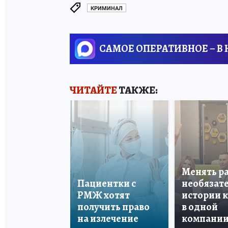
КРИМИНАЛ
САМОЕ ОПЕРАТИВНОЕ – В
ЧИТАЙТЕ
ТАКЖЕ:
Менять р
Пациентки с
необязате
РМЖ хотят
истории 
получить право
в одной
на излечение
компани