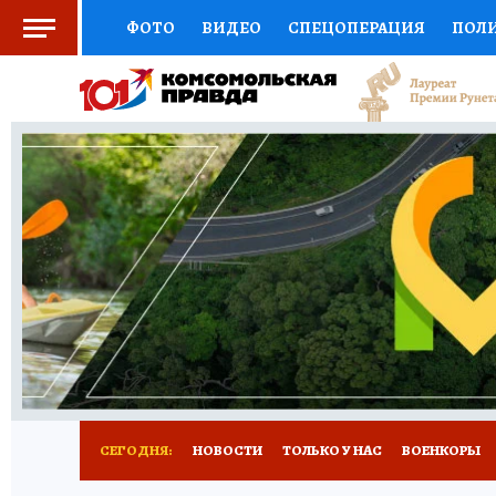
ФОТО
ВИДЕО
СПЕЦОПЕРАЦИЯ
ПОЛ
СОЦПОДДЕРЖКА
НАУКА
СПОРТ
КО
ВЫБОР ЭКСПЕРТОВ
ДОКТОР
ФИНАНС
КНИЖНАЯ ПОЛКА
ПРОГНОЗЫ НА СПОРТ
ПРЕСС-ЦЕНТР
НЕДВИЖИМОСТЬ
ТЕЛЕ
РАДИО КП
РЕКЛАМА
ТЕСТЫ
НОВОЕ 
СЕГОДНЯ:
НОВОСТИ
ТОЛЬКО У НАС
ВОЕНКОРЫ