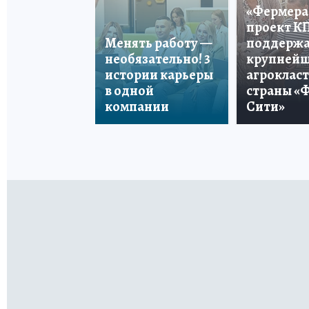
«Фермера 
проект К
Менять работу —
поддерж
необязательно! 3
крупней
истории карьеры
агроклас
в одной
страны «
компании
Сити»