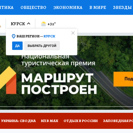
ИТИКА
ОБЩЕСТВО
ЭКОНОМИКА
В МИРЕ
ЗВЕЗДЫ
ЛУМНИСТЫ
ПРОИСШЕСТВИЯ
НАЦИОНАЛЬНЫЕ ПРОЕК
КУРСК
+32
°
ВАШ РЕГИОН —
КУРСК
Ы
ОТКРЫВАЕМ МИР
Я ЗНАЮ
СЕМЬЯ
ЖЕНСКИЕ СЕ
ДА
ВЫБРАТЬ ДРУГОЙ
ПРОМОКОДЫ
СЕРИАЛЫ
СПЕЦПРОЕКТЫ
ДЕФИЦИТ
ВИЗОР
КОЛЛЕКЦИИ
КОНКУРСЫ
РАБОТА У НАС
ГИ
НА САЙТЕ
УКРАИНА: СВОДКА
КП В МАХ
ОТДЫХ В РОССИИ
ЗАПОВЕДНАЯ Р