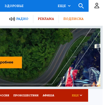
ЗДОРОВЬЕ
ЕЩЕ
ТЫ РОССИИ
РАДИО
РЕКЛАМА
ПОДПИСКА
КРЕТЫ
ПУТЕВОДИТЕЛЬ
 ЖЕЛЕЗА
ТУРИЗМ
Д ПОТРЕБИТЕЛЯ
ВСЕ О КП
ОССИЯ
ПРОИСШЕСТВИЯ
АФИША
ЕЩЕ