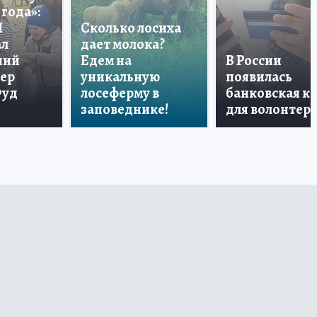
года»:
П
Сколько лосиха
ал
дает молока?
ший
Едем на
В России
тер
уникальную
появилась
Фуд
лосеферму в
банковская к
заповеднике!
для волонтер