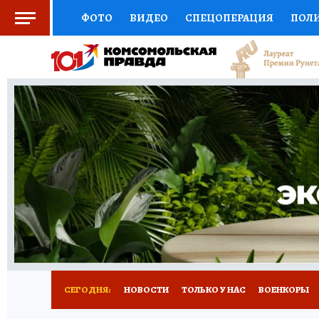
ФОТО
ВИДЕО
СПЕЦОПЕРАЦИЯ
ПОЛ
СОЦПОДДЕРЖКА
НАУКА
СПОРТ
КО
ВЫБОР ЭКСПЕРТОВ
ДОКТОР
ФИНАНС
КНИЖНАЯ ПОЛКА
ПРОГНОЗЫ НА СПОРТ
ПРЕСС-ЦЕНТР
НЕДВИЖИМОСТЬ
ТЕЛЕ
РАДИО КП
РЕКЛАМА
ТЕСТЫ
НОВОЕ 
СЕГОДНЯ:
НОВОСТИ
ТОЛЬКО У НАС
ВОЕНКОРЫ