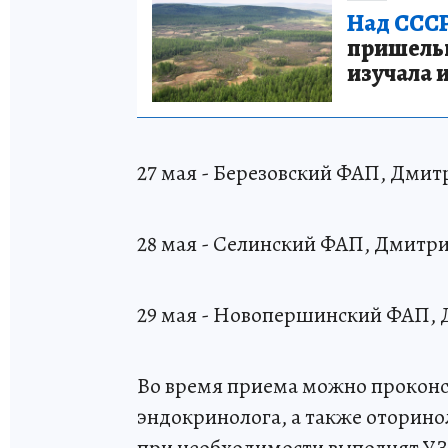
Над СССР
пришельце
изучала 
27 мая - Березовский ФАП, Дмитр
28 мая - Селинский ФАП, Дмитрие
29 мая - Новопершинский ФАП, 
Во время приема можно проконсу
эндокринолога, а также оторино
при необходимости выполнят УЗ