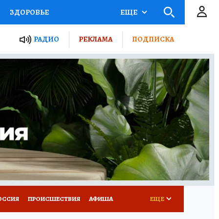
ЗДОРОВЬЕ
ЕЩЕ
ТЫ РОССИИ
РАДИО
РЕКЛАМА
ПОДПИСКА
КРЕТЫ
ПУТЕВОДИТЕЛЬ
 ЖЕЛЕЗА
ТУРИЗМ
Д ПОТРЕБИТЕЛЯ
ВСЕ О КП
ОССИЯ
ПРОИСШЕСТВИЯ
АФИША
ЕЩЕ