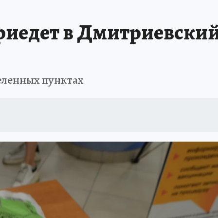
приедет в Дмитриевски
селенных пунктах