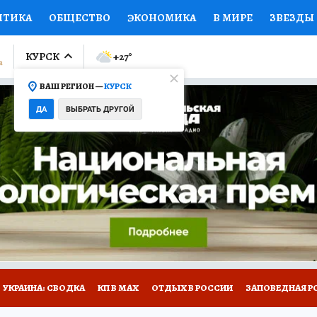
ИТИКА
ОБЩЕСТВО
ЭКОНОМИКА
В МИРЕ
ЗВЕЗДЫ
ЛУМНИСТЫ
ПРОИСШЕСТВИЯ
НАЦИОНАЛЬНЫЕ ПРОЕК
КУРСК
+27
°
ВАШ РЕГИОН —
КУРСК
Ы
ОТКРЫВАЕМ МИР
Я ЗНАЮ
СЕМЬЯ
ЖЕНСКИЕ СЕ
ДА
ВЫБРАТЬ ДРУГОЙ
ПРОМОКОДЫ
СЕРИАЛЫ
СПЕЦПРОЕКТЫ
ДЕФИЦИТ
ВИЗОР
КОЛЛЕКЦИИ
КОНКУРСЫ
РАБОТА У НАС
ГИ
НА САЙТЕ
УКРАИНА: СВОДКА
КП В МАХ
ОТДЫХ В РОССИИ
ЗАПОВЕДНАЯ Р