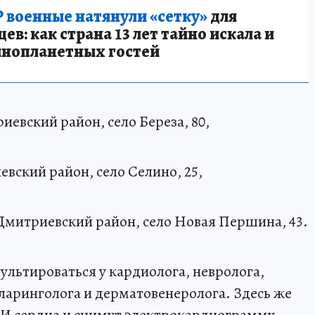
 военные натянули «сетку»
для
в: как страна 13 лет тайно искала и
инопланетных гостей
иевский район, село Береза, 80,
вский район, село Селино, 25,
Дмитриевский район, село Новая Першина, 43.
льтироваться у кардиолога, невролога,
ларинголога и дерматовенеролога. Здесь же
И сердца и снимут электрокардиограмму.