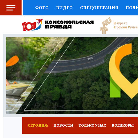
ФОТО
ВИДЕО
СПЕЦОПЕРАЦИЯ
ПОЛ
СОЦПОДДЕРЖКА
НАУКА
СПОРТ
КО
ВЫБОР ЭКСПЕРТОВ
ДОКТОР
ФИНАНС
КНИЖНАЯ ПОЛКА
ПРОГНОЗЫ НА СПОРТ
ПРЕСС-ЦЕНТР
НЕДВИЖИМОСТЬ
ТЕЛЕ
РАДИО КП
РЕКЛАМА
ТЕСТЫ
НОВОЕ 
СЕГОДНЯ:
НОВОСТИ
ТОЛЬКО У НАС
ВОЕНКОРЫ