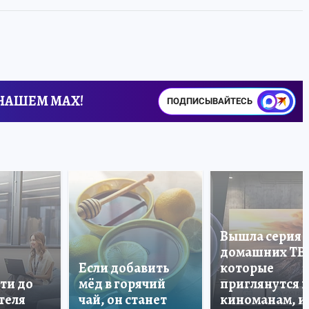
 НАШЕМ MAX!
ПОДПИСЫВАЙТЕСЬ
Вышла серия
домашних ТВ
Если добавить
которые
ти до
мёд в горячий
приглянутся 
теля
чай, он станет
киноманам, и