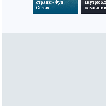
страны «Фуд
внутри о
Сити»
компани