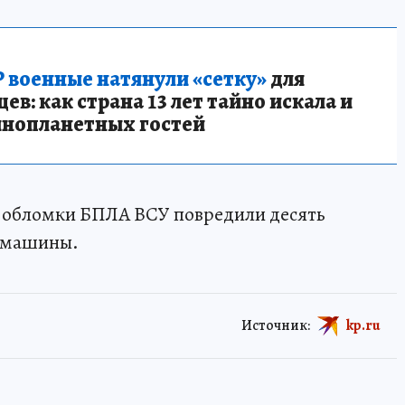
 военные натянули «сетку»
для
в: как страна 13 лет тайно искала и
инопланетных гостей
е обломки БПЛА ВСУ повредили десять
е машины.
Источник:
kp.ru