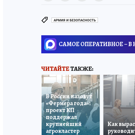
АРМИЯ И БЕЗОПАСНОСТЬ
САМОЕ ОПЕРАТИВНОЕ – В
ЧИТАЙТЕ
ТАКЖЕ:
В России назовут
«Фермера года»:
проект КП
поддержал
крупнейший
Как вырас
агрокластер
руководи