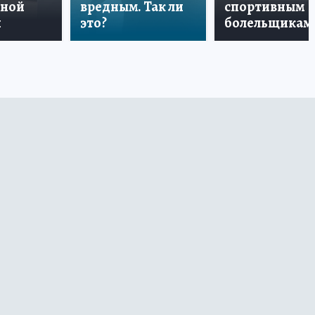
дной
вредным. Так ли
спортивным
и
это?
болельщикам