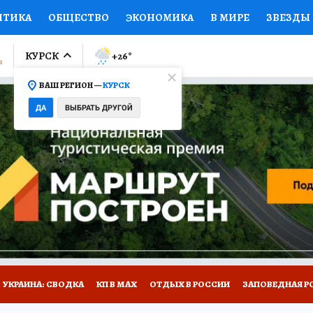
ИТИКА
ОБЩЕСТВО
ЭКОНОМИКА
В МИРЕ
ЗВЕЗДЫ
ЛУМНИСТЫ
ПРОИСШЕСТВИЯ
НАЦИОНАЛЬНЫЕ ПРОЕК
КУРСК
+26
°
ВАШ РЕГИОН —
КУРСК
Ы
ОТКРЫВАЕМ МИР
Я ЗНАЮ
СЕМЬЯ
ЖЕНСКИЕ СЕ
ДА
ВЫБРАТЬ ДРУГОЙ
ПРОМОКОДЫ
СЕРИАЛЫ
СПЕЦПРОЕКТЫ
ДЕФИЦИТ
ВИЗОР
КОЛЛЕКЦИИ
КОНКУРСЫ
РАБОТА У НАС
ГИ
НА САЙТЕ
УКРАИНА: СВОДКА
КП В МАХ
ОТДЫХ В РОССИИ
ЗАПОВЕДНАЯ Р