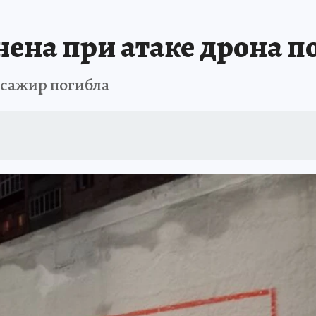
нена при атаке дрона п
ссажир погибла