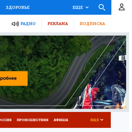
ЗДОРОВЬЕ
ЕЩЕ
ТЫ РОССИИ
РАДИО
РЕКЛАМА
ПОДПИСКА
КРЕТЫ
ПУТЕВОДИТЕЛЬ
 ЖЕЛЕЗА
ТУРИЗМ
Д ПОТРЕБИТЕЛЯ
ВСЕ О КП
ОССИЯ
ПРОИСШЕСТВИЯ
АФИША
ЕЩЕ