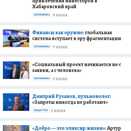
привлечения инвесторов в
Хабаровский край
8 июня
ЭКОНОМИКА
Финансы как оружие:
глобальная
система вступает в эру фрагментации
9 июня
ЭКОНОМИКА
«Социальный проект начинается не с
заявки, а с человека»
8 июня
ЭКОНОМИКА
Дмитрий Рузанов, пульмонолог:
«Запреты никогда не работают»
8 июня
ОБЩЕСТВО
«Добро — это эликсир жизни»:
Артур