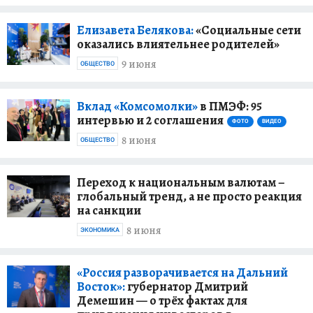
Елизавета Белякова:
«Социальные сети
оказались влиятельнее родителей»
9 июня
ОБЩЕСТВО
Вклад «Комсомолки»
в ПМЭФ: 95
интервью и 2 соглашения
ФОТО
ВИДЕО
8 июня
ОБЩЕСТВО
Переход к национальным валютам –
глобальный тренд, а не просто реакция
на санкции
8 июня
ЭКОНОМИКА
«Россия разворачивается на Дальний
Восток»:
губернатор Дмитрий
Демешин — о трёх фактах для