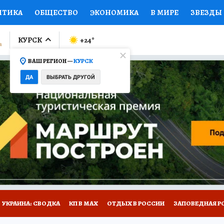
ИТИКА
ОБЩЕСТВО
ЭКОНОМИКА
В МИРЕ
ЗВЕЗДЫ
ЛУМНИСТЫ
ПРОИСШЕСТВИЯ
НАЦИОНАЛЬНЫЕ ПРОЕК
КУРСК
+24
°
ВАШ РЕГИОН —
КУРСК
Ы
ОТКРЫВАЕМ МИР
Я ЗНАЮ
СЕМЬЯ
ЖЕНСКИЕ СЕ
ДА
ВЫБРАТЬ ДРУГОЙ
ПРОМОКОДЫ
СЕРИАЛЫ
СПЕЦПРОЕКТЫ
ДЕФИЦИТ
ВИЗОР
КОЛЛЕКЦИИ
КОНКУРСЫ
РАБОТА У НАС
ГИ
НА САЙТЕ
УКРАИНА: СВОДКА
КП В МАХ
ОТДЫХ В РОССИИ
ЗАПОВЕДНАЯ Р