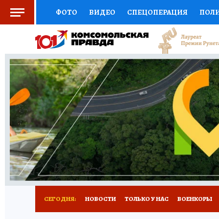
ФОТО
ВИДЕО
СПЕЦОПЕРАЦИЯ
ПОЛ
СОЦПОДДЕРЖКА
НАУКА
СПОРТ
КО
ВЫБОР ЭКСПЕРТОВ
ДОКТОР
ФИНАНС
КНИЖНАЯ ПОЛКА
ПРОГНОЗЫ НА СПОРТ
ПРЕСС-ЦЕНТР
НЕДВИЖИМОСТЬ
ТЕЛЕ
РАДИО КП
РЕКЛАМА
ТЕСТЫ
НОВОЕ 
СЕГОДНЯ:
НОВОСТИ
ТОЛЬКО У НАС
ВОЕНКОРЫ