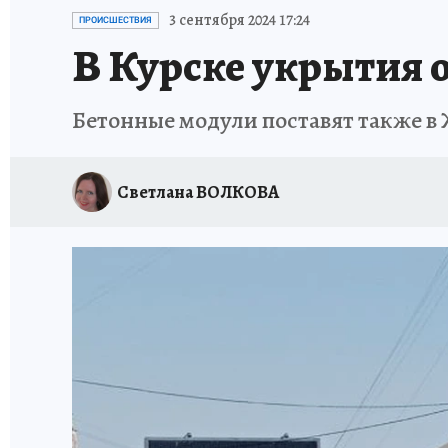
ИСПЫТАНО НА СЕБЕ
3 сентября 2024 17:24
ПРОИСШЕСТВИЯ
В Курске укрытия 
Бетонные модули поставят также в
Светлана ВОЛКОВА