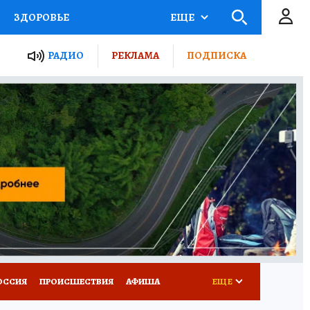
ЗДОРОВЬЕ
ЕЩЕ
ТЫ РОССИИ
РАДИО
РЕКЛАМА
ПОДПИСКА
КРЕТЫ
ПУТЕВОДИТЕЛЬ
 ЖЕЛЕЗА
ТУРИЗМ
Д ПОТРЕБИТЕЛЯ
ВСЕ О КП
ОССИЯ
ПРОИСШЕСТВИЯ
АФИША
ЕЩЕ