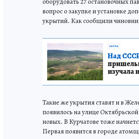
оборудовать 27 остановочных па
вопрос о закупке и установке д
укрытий. Как сообщили чиновник
НАУКА
Над СССР
пришельце
изучала 
Такие же укрытия ставят и в Же
появилось на улице Октябрьской.
новых. В Курчатове тоже начнет
Первая появится в городе атом